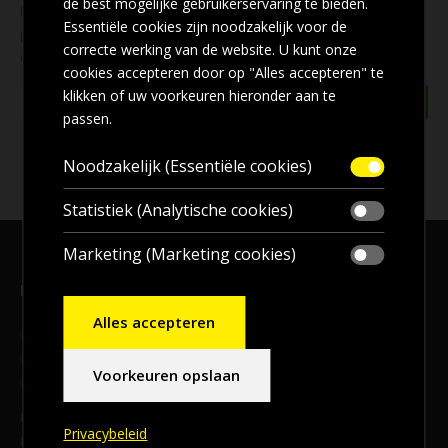
de best mogelijke gebruikerservaring te bieden.
Mis geen enkele
aanbieding
! Wilt u ook de beste aanbiedingen
Essentiële cookies zijn noodzakelijk voor de
per e-mail ontvangen? Schrijf u dan nu in voor onze
nieuwsbrief
correcte werking van de website. U kunt onze
en blijf op de hoogte!
cookies accepteren door op "Alles accepteren" te
klikken of uw voorkeuren hieronder aan te
passen.
Noodzakelijk (Essentiële cookies)
Statistiek (Analytische cookies)
Marketing (Marketing cookies)
Bezoekadres, en voor
afhalen
bestellingen
Alles accepteren
Adres:
Meander 9B, 9231 DB, Surhuisterveen
Telefoon:
06-20144492
Voorkeuren opslaan
E-mail:
info@2bdaken.nl
KvK‐nummer 94294577
Privacybeleid
BTW‐nummer: NL866717067B01