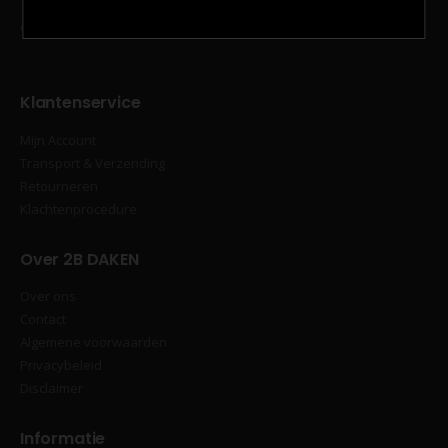
Geregistreerd: Boskkamp 55, 9284 SC, Augustinusga
Klantenservice
Mijn Account
Transport & Verzending
Retourneren
Klachtenprocedure
Over 2B DAKEN
Over ons
Contact
Algemene voorwaarden
Privacybeleid
Disclaimer
Informatie