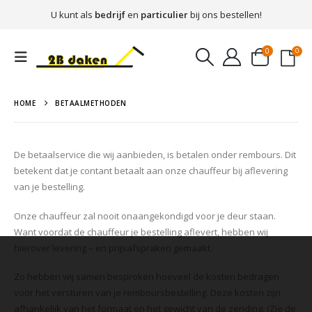
U kunt als
bedrijf
en
particulier
bij ons bestellen!
0
0
HOME
BETAALMETHODEN
De betaalservice die wij aanbieden, is betalen onder rembours. Dit
betekent dat je contant betaalt aan onze chauffeur bij aflevering
van je bestelling.
Onze chauffeur zal nooit onaangekondigd voor je deur staan.
Want voordat de chauffeur je bestelling aflevert, hebben wij
hierover levering – en prijsafspraken gemaakt.
Zo hebben wij samen besproken hoeveel de kosten bedragen
voor het versturen van je remboursbestelling. Deze kosten zijn
afhankelijk van het formaat en het gewicht van de zending. (Zie de