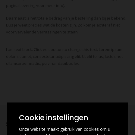
pagina Levering voor meer info).
Daarnaast is het totale bedrag van je bestelling dan bij je bekend.
Dus je weet precies wat de kosten zijn. Zo kom je achteraf niet
voor vervelende verrassingen te staan.
I am text block. Click edit button to change this text. Lorem ipsum
dolor sit amet, consectetur adipiscing elit. Ut elit tellus, luctus nec
ullamcorper mattis, pulvinar dapibus leo.
Cookie instellingen
Schrijf u in voor onze nieuwsbrief
Onze website maakt gebruik van cookies om u