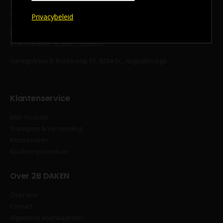
Telefoon:
06-20144492
E-mail:
info@2bdaken.nl
Privacybeleid
KvK‐nummer 94294577
BTW‐nummer: NL866717067B01
Geregistreerd: Boskkamp 55, 9284 SC, Augustinusga
Klantenservice
Mijn Account
Transport & Verzending
Retourneren
Klachtenprocedure
Over 2B DAKEN
Over ons
Contact
Algemene voorwaarden