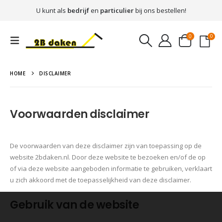
U kunt als
bedrijf
en
particulier
bij ons bestellen!
0
0
HOME
DISCLAIMER
Voorwaarden disclaimer
De voorwaarden van deze disclaimer zijn van toepassing op de
website 2bdaken.nl. Door deze website te bezoeken en/of de op
of via deze website aangeboden informatie te gebruiken, verklaart
u zich akkoord met de toepasselijkheid van deze disclaimer.
Gebruik van de website