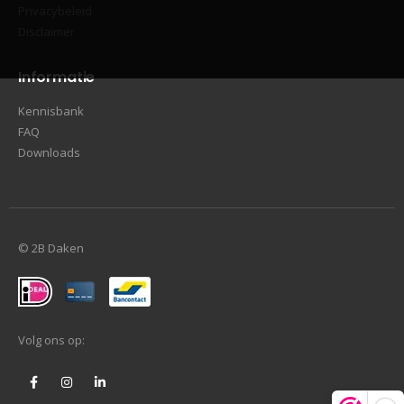
Privacybeleid
Disclaimer
Informatie
Kennisbank
FAQ
Downloads
© 2B Daken
Volg ons op: