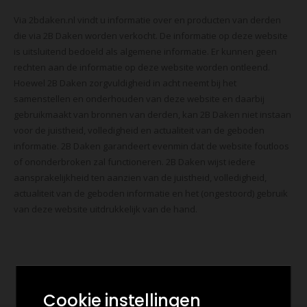
Via 2bdaken.nl vindt u informatie over en producten van derden
die via 2B Daken worden verkocht. De informatie op deze website
is uitsluitend bedoeld als algemene informatie. Er kunnen geen
rechten aan de informatie op deze website worden ontleend.
Hoewel 2B Daken zorgvuldigheid in acht neemt bij het
samenstellen en onderhouden van deze website en daarbij
gebruikmaakt van bronnen van derden, kan 2B Daken niet instaan
voor de juistheid, volledigheid en actualiteit van de geboden
informatie. 2B Daken garandeert evenmin dat de website foutloos
of ononderbroken zal functioneren. 2B Daken wijst iedere
aansprakelijkheid ten aanzien van de juistheid, volledigheid,
actualiteit van de geboden informatie en het (ongestoord) gebruik
van deze website uitdrukkelijk van de hand.
Cookie instellingen