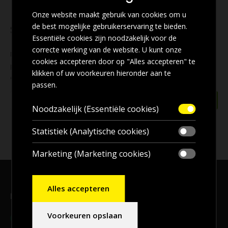
Onze website maakt gebruik van cookies om u
de best mogelijke gebruikerservaring te bieden.
Schrijf u in voor onze nieuwsbrief
Essentiële cookies zijn noodzakelijk voor de
correcte werking van de website. U kunt onze
Mis geen enkele
aanbieding
! Wilt u ook de beste aanbiedingen
cookies accepteren door op "Alles accepteren" te
per e-mail ontvangen? Schrijf u dan nu in voor onze
nieuwsbrief
klikken of uw voorkeuren hieronder aan te
en blijf op de hoogte!
passen.
Noodzakelijk (Essentiële cookies)
Statistiek (Analytische cookies)
Marketing (Marketing cookies)
Alles accepteren
Bezoekadres, en voor
afhalen
bestellingen
Voorkeuren opslaan
Adres:
Meander 9B, 9231 DB, Surhuisterveen