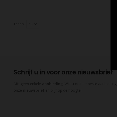
Tonen:
Schrijf u in voor onze nieuwsbrief
Mis geen enkele
aanbieding
! Wilt u ook de beste aanbieding
onze
nieuwsbrief
en blijf op de hoogte!