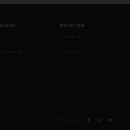
 DAKEN
Informatie
Kennisbank
FAQ
 voorwaarden
Downloads
eid
Volg ons op: