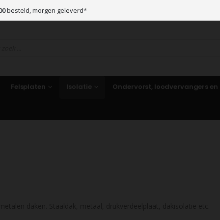
00
besteld, morgen geleverd*
Felsplaten
Isolatie
Ondervorst, loodvervangers en
metalen daken. Staaldak, metaal, drukverdeelplaat, dakisolatie etc.