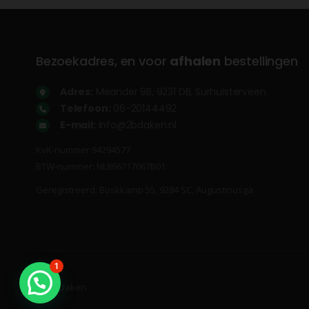
Bezoekadres, en voor
afhalen
bestellingen
Adres:
Meander 9B, 9231 DB, Surhuisterveen
Telefoon:
06-20144492
E-mail:
info@2bdaken.nl
KvK‐nummer 94294577
BTW‐nummer: NL866717067B01
Geregistreerd: Boskkamp 55, 9284 SC, Augustinusga
1
© 2B Daken