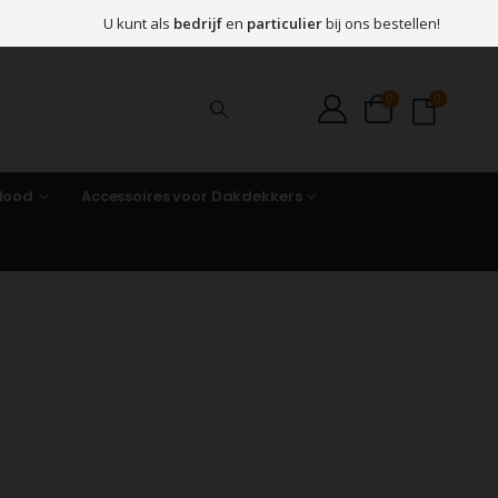
U kunt als
bedrijf
en
particulier
bij ons bestellen!
0
0
 lood
Accessoires voor Dakdekkers