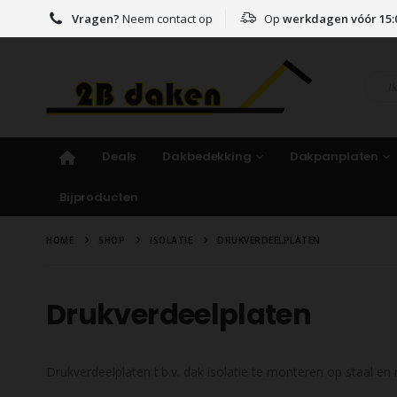
Vragen?
Neem contact op
Op
werkdagen vóór 15:
Deals
Dakbedekking
Dakpanplaten
Bijproducten
HOME
SHOP
ISOLATIE
DRUKVERDEELPLATEN
Drukverdeelplaten
Drukverdeelplaten t.b.v. dak isolatie te monteren op staal en 