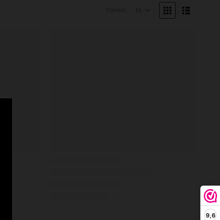
Tonen:
9,6