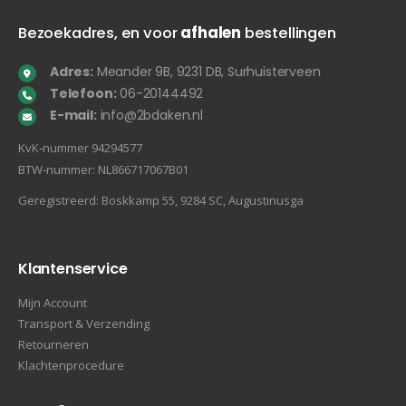
Bezoekadres, en voor
afhalen
bestellingen
Adres:
Meander 9B, 9231 DB, Surhuisterveen
Telefoon:
06-20144492
E-mail:
info@2bdaken.nl
KvK‐nummer 94294577
BTW‐nummer: NL866717067B01
Geregistreerd: Boskkamp 55, 9284 SC, Augustinusga
Klantenservice
Mijn Account
Transport & Verzending
Retourneren
Klachtenprocedure