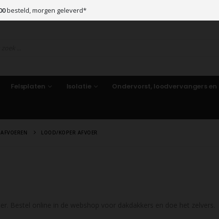
00
besteld, morgen geleverd*
Felsplaten
Isolatie
Ondervorst, loodvervangers en
 AFVOEREN
LOOD/KOPER AFVOER
r. Bestel online in de webshop voor dakdakkers en doe het zelvers.