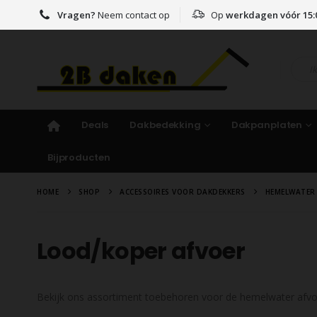
Vragen?
Neem contact op
Op
werkdagen vóór 15:
Deals
Dakbedekking
Dakpanplaten
Bijproducten
HOME
SHOP
ACCESSOIRES VOOR DAKDEKKERS
HEMELWATER
Lood/koper afvoer
Bekijk ons assortiment toebehoren voor de hemelwater afvoe