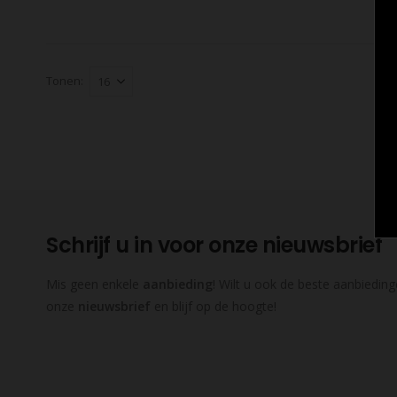
Tonen:
Schrijf u in voor onze nieuwsbrief
Mis geen enkele
aanbieding
! Wilt u ook de beste aanbieding
onze
nieuwsbrief
en blijf op de hoogte!