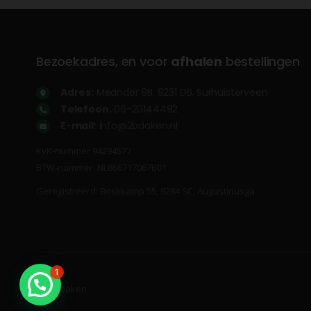
Bezoekadres, en voor
afhalen
bestellingen
Adres:
Meander 9B, 9231 DB, Surhuisterveen
Telefoon:
06-20144492
E-mail:
info@2bdaken.nl
KvK‐nummer 94294577
BTW‐nummer: NL866717067B01
Geregistreerd: Boskkamp 55, 9284 SC, Augustinusga
1
© 2B Daken