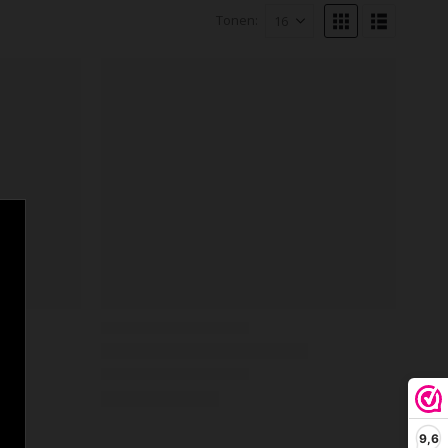
Tonen:
9,6