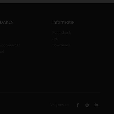
 DAKEN
Informatie
Kennisbank
FAQ
 voorwaarden
Downloads
eid
Volg ons op: