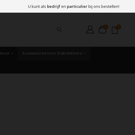
U kunt als
bedrijf
en
particulier
bij ons bestellen!
0
0
 lood
Accessoires voor Dakdekkers