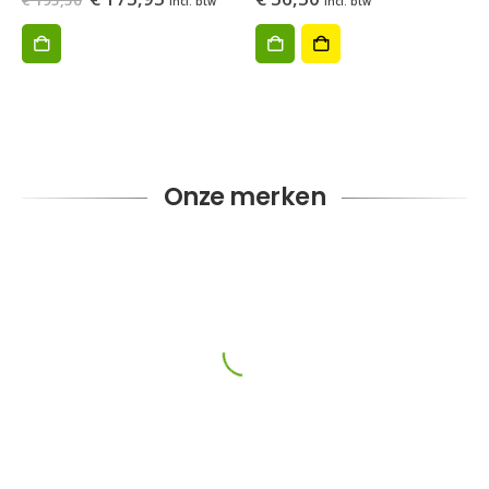
incl. btw
incl. btw
prijs
prijs
was:
is:
€ 195,50.
€ 175,95.
Onze merken