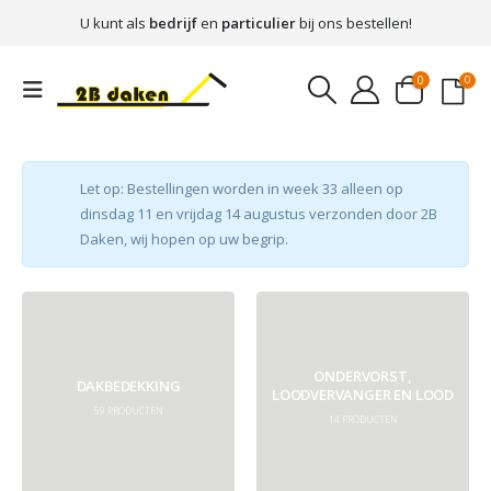
U kunt als
bedrijf
en
particulier
bij ons bestellen!
0
0
Let op: Bestellingen worden in week 33 alleen op
dinsdag 11 en vrijdag 14 augustus verzonden door 2B
Daken, wij hopen op uw begrip.
ONDERVORST,
DAKBEDEKKING
LOODVERVANGER EN LOOD
59
PRODUCTEN
14
PRODUCTEN