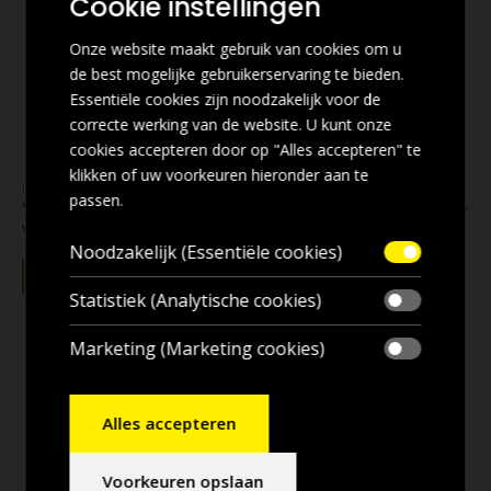
Cookie instellingen
Deze
Deze
optie
optie
Onze website maakt gebruik van cookies om u
kan
kan
de best mogelijke gebruikerservaring te bieden.
gekozen
gekozen
Essentiële cookies zijn noodzakelijk voor de
worden
worden
correcte werking van de website. U kunt onze
op
op
cookies accepteren door op "Alles accepteren" te
de
de
klikken of uw voorkeuren hieronder aan te
productpagina
productpagina
DAK DEALS
,
DAKMATERIALEN
,
ONDERVORST, LOODVERVANGER EN LOOD
DAK DEALS
,
DAKMATERIALEN
,
ONDERVORSTEN
,
ONDERVORST, LOODVERVANGER EN LOOD
passen.
Ondervorst Kastanjebruin RAL 8017 op rol van 5m
Ondervorst Roodbruin RAL 8012 op rol van 5m
Vanaf
€
14,95
Vanaf
€
14,95
incl. btw
incl. btw
Noodzakelijk (Essentiële cookies)
Dit
Dit
product
product
Statistiek (Analytische cookies)
heeft
heeft
meerdere
meerdere
Marketing (Marketing cookies)
-12%
-12%
variaties.
variaties.
Deze
Deze
optie
optie
Alles accepteren
kan
kan
gekozen
gekozen
Voorkeuren opslaan