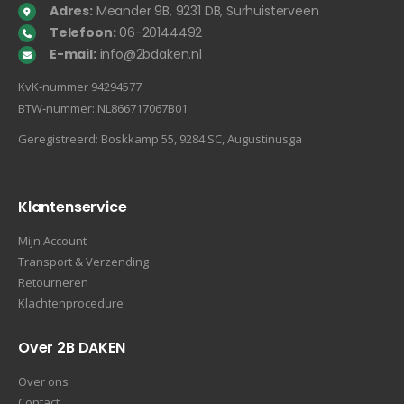
Adres:
Meander 9B, 9231 DB, Surhuisterveen
Telefoon:
06-20144492
E-mail:
info@2bdaken.nl
KvK‐nummer 94294577
BTW‐nummer: NL866717067B01
Geregistreerd: Boskkamp 55, 9284 SC, Augustinusga
Klantenservice
Mijn Account
Transport & Verzending
Retourneren
Klachtenprocedure
Over 2B DAKEN
Over ons
Contact