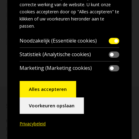
correcte werking van de website. U kunt onze
cookies accepteren door op "Alles accepteren" te
klikken of uw voorkeuren hieronder aan te
passen.
Noodzakelijk (Essentiële cookies)
Statistiek (Analytische cookies)
Marketing (Marketing cookies)
Alles accepteren
Schrijf u in voor onze nieuwsbrief
Voorkeuren opslaan
Mis geen enkele
aanbieding
! Wilt u ook de beste aanbiedingen
Privacybeleid
per e-mail ontvangen? Schrijf u dan nu in voor onze
nieuwsbrief
en blijf op de hoogte!