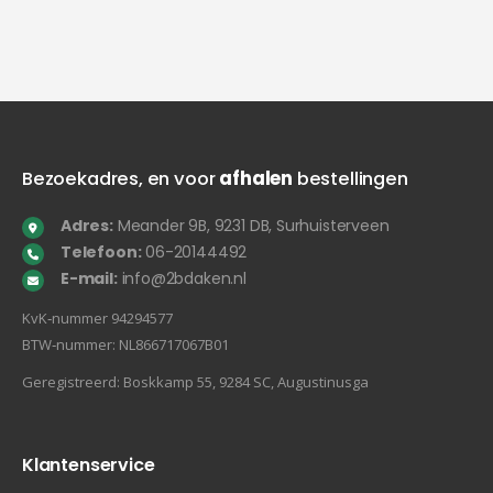
Bezoekadres, en voor
afhalen
bestellingen
Adres:
Meander 9B, 9231 DB, Surhuisterveen
Telefoon:
06-20144492
E-mail:
info@2bdaken.nl
KvK‐nummer 94294577
BTW‐nummer: NL866717067B01
Geregistreerd: Boskkamp 55, 9284 SC, Augustinusga
Klantenservice