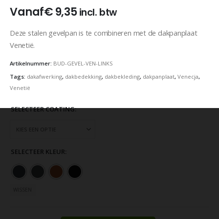
Vanaf
€
9,35
incl. btw
Deze stalen gevelpan is te combineren met de dakpanplaat
Venetië.
Artikelnummer:
BUD-GEVEL-VEN-LINKS
Tags:
dakafwerking
,
dakbedekking
,
dakbekleding
,
dakpanplaat
,
Venecja
,
Venetië
SELECTEER COATING
SELECTEER KLEUR
WISSEN