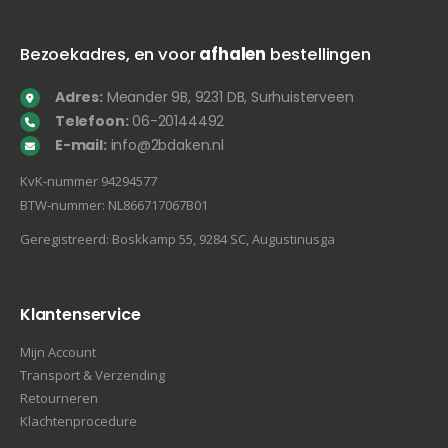
Bezoekadres, en voor
afhalen
bestellingen
Adres:
Meander 9B, 9231 DB, Surhuisterveen
Telefoon:
06-20144492
E-mail:
info@2bdaken.nl
KvK‐nummer 94294577
BTW‐nummer: NL866717067B01
Geregistreerd: Boskkamp 55, 9284 SC, Augustinusga
Klantenservice
Mijn Account
Transport & Verzending
Retourneren
Klachtenprocedure