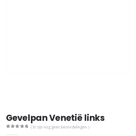
Gevelpan Venetië links
( Er zijn nog geen beoordelingen. )
0
out of 5