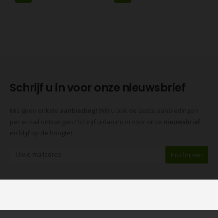
Schrijf u in voor onze nieuwsbrief
Mis geen enkele
aanbieding
! Wilt u ook de beste aanbiedingen
per e-mail ontvangen? Schrijf u dan nu in voor onze
nieuwsbrief
en blijf op de hoogte!