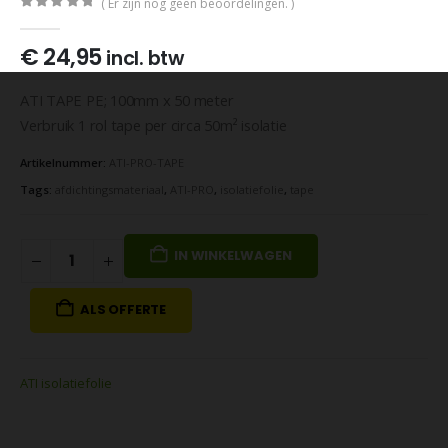
( Er zijn nog geen beoordelingen. )
0
out of 5
€
24,95
incl. btw
ATI TAPE PE; 100mm x 50 meter
Verbruik 1 rol tape per circa 50m² isolatie
Artikelnummer:
ATI-PRO-TAPE
Tags:
afdichtingsmateriaal
,
ATI-PRO
,
isolatiefolie
,
tape
IN WINKELWAGEN
ALS OFFERTE
ATI isolatiefolie