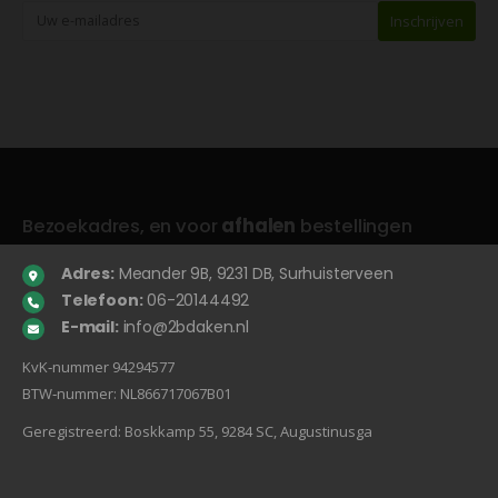
Bezoekadres, en voor
afhalen
bestellingen
Adres:
Meander 9B, 9231 DB, Surhuisterveen
Telefoon:
06-20144492
E-mail:
info@2bdaken.nl
KvK‐nummer 94294577
BTW‐nummer: NL866717067B01
Geregistreerd: Boskkamp 55, 9284 SC, Augustinusga