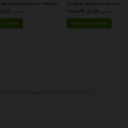
Ventilatiepijp Geïsoleerd voor Felsplaat (diameter 150mm)
Eindkap nokvorst GS-Lux
2,95
Vanaf
€
25,00
incl. btw
incl. btw
e productpagina
Dit product heeft meerdere variaties. Deze optie kan gekozen worden op de productpagina
ELECTEREN
OPTIES SELECTEREN
en per e-mail ontvangen? Schrijf u dan nu in voor