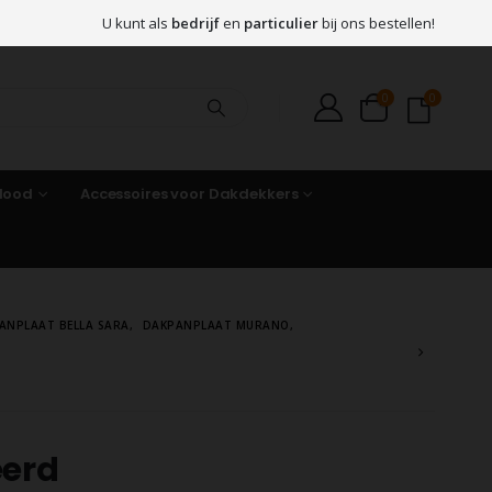
U kunt als
bedrijf
en
particulier
bij ons bestellen!
0
0
 lood
Accessoires voor Dakdekkers
ANPLAAT BELLA SARA
,
DAKPANPLAAT MURANO
,
eerd