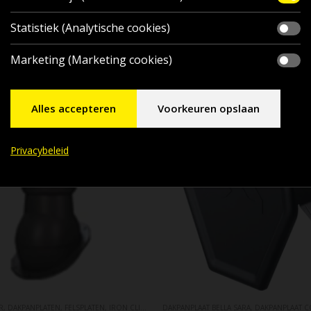
Statistiek (Analytische cookies)
Marketing (Marketing cookies)
Alles accepteren
Voorkeuren opslaan
Privacybeleid
R
PANPLAAT MURANO
,
DAKPANPLATEN
,
FELSPLATEN
,
DAKPANPLAAT RIALTO
,
IRON CLICK FELSPLATEN
,
DAKPANPLAAT VENETIË
DAKPANPLAAT BELLA SARA
,
ONTLUCHTINGSPIJPEN
,
DAKPANPLATEN
,
DAKPANPLAAT 
,
PRIME CL
,
DAKPA