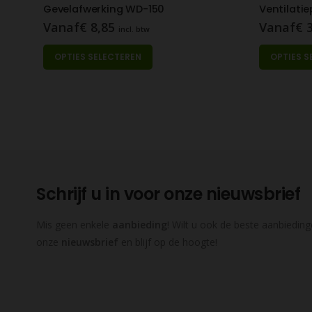
Gevelafwerking WD-150
Vanaf
€
8,85
Vanaf
€
3
incl. btw
Dit product heeft meerdere variaties. Deze optie kan gekozen worden op de productpagina
Dit product heeft meerdere variaties. Deze optie kan gekozen worden op d
OPTIES SELECTEREN
OPTIES S
Schrijf u in voor onze nieuwsbrief
Mis geen enkele
aanbieding
! Wilt u ook de beste aanbieding
onze
nieuwsbrief
en blijf op de hoogte!