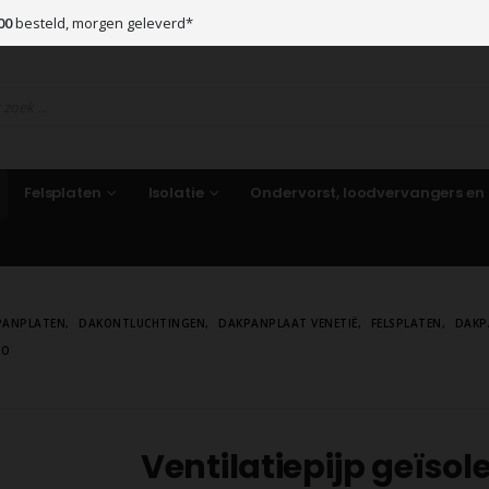
00
besteld, morgen geleverd*
Felsplaten
Isolatie
Ondervorst, loodvervangers en
PANPLATEN
,
DAKONTLUCHTINGEN
,
DAKPANPLAAT VENETIË
,
FELSPLATEN
,
DAKP
MO
Ventilatiepijp geïsol