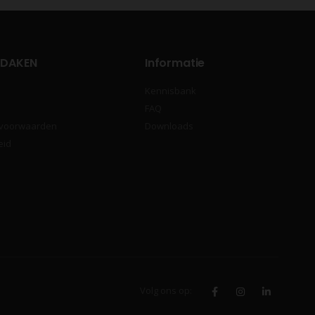
 DAKEN
Informatie
Kennisbank
FAQ
 voorwaarden
Downloads
eid
Volg ons op: