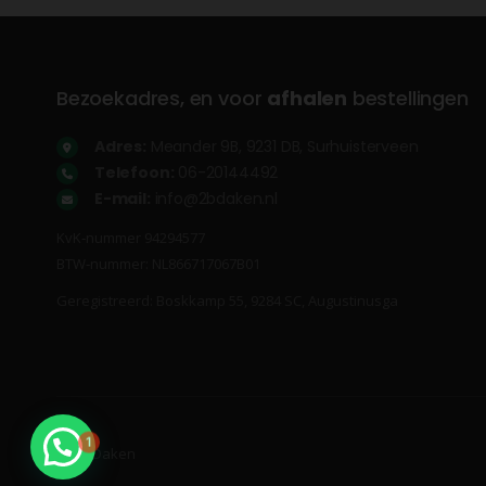
Bezoekadres, en voor
afhalen
bestellingen
Adres:
Meander 9B, 9231 DB, Surhuisterveen
Telefoon:
06-20144492
E-mail:
info@2bdaken.nl
KvK‐nummer 94294577
BTW‐nummer: NL866717067B01
Geregistreerd: Boskkamp 55, 9284 SC, Augustinusga
1
© 2B Daken