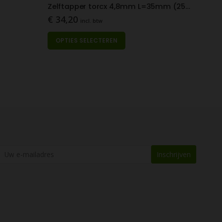
Zelftapper torcx 4,8mm L=35mm (250 stuks)
€
34,20
incl. btw
Dit product heeft meerdere variaties. Deze optie kan gekozen worden op de productpagina
OPTIES SELECTEREN