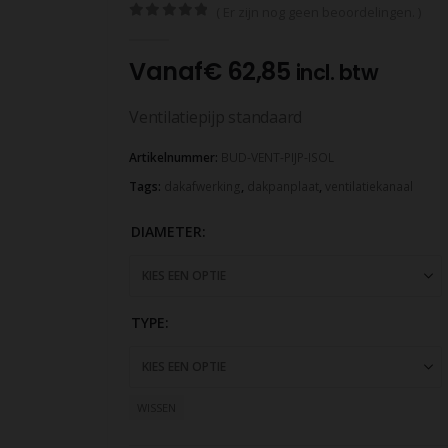
( Er zijn nog geen beoordelingen. )
0
out of 5
Vanaf
€
62,85
incl. btw
Ventilatiepijp standaard
Artikelnummer:
BUD-VENT-PIJP-ISOL
Tags:
dakafwerking
,
dakpanplaat
,
ventilatiekanaal
DIAMETER
TYPE
WISSEN