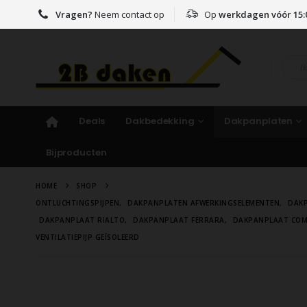
Vragen?
Neem contact op
Op
werkdagen vóór 15:
Deals
Dakbedekking
Dakpanplaten
Bijproducten
HOME
SHOP
ONTLUCHTINGSPIJPEN
,
DAKPANPLATEN AFWERKINGSELEMENTEN
,
DAK
DAKPANPLAAT RIALTO
,
DAKPANPLAAT FERRARA
,
DAKPANPLAAT CO
VENTILATIEPIJP GEÏSOLEERD