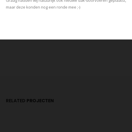
Graag hadden wij natuurlijk ook nieuwe dak-doorvoeren geplaatst,
maar deze konden nog een ronde mee ;-)
RELATED
PROJECTEN