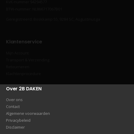
KvK‐nummer 94294577
BTW‐nummer: NL866717067B01
Geregistreerd: Boskkamp 55, 9284 SC, Augustinusga
Klantenservice
Mijn Account
Transport & Verzending
Retourneren
Klachtenprocedure
Over 2B DAKEN
Over ons
Contact
Algemene voorwaarden
Privacybeleid
Disclaimer