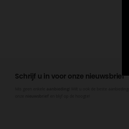
Schrijf u in voor onze nieuwsbrief
Mis geen enkele
aanbieding
! Wilt u ook de beste aanbieding
onze
nieuwsbrief
en blijf op de hoogte!