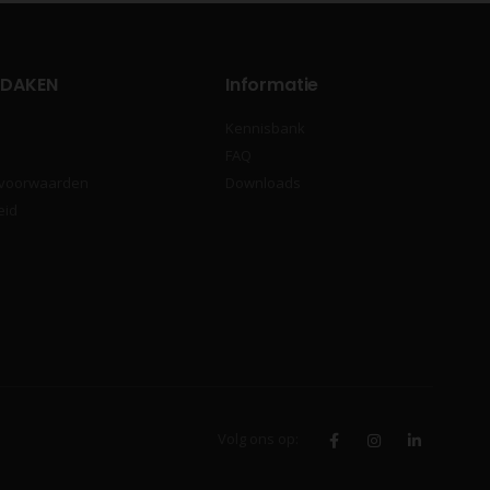
 DAKEN
Informatie
Kennisbank
FAQ
 voorwaarden
Downloads
eid
Volg ons op: