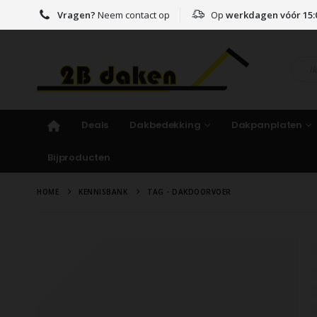
Vragen?
Neem contact op
Op
werkdagen vóór 15:
Deals
Dakbedekking
Dakpanplaten
Bijproducten
HOME
KENNISBANK
TAG -
DAKDOORVOER