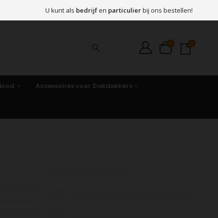
U kunt als
bedrijf
en
particulier
bij ons bestellen!
0
0
 lood
Accessoires voor Dakdekkers