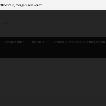
00
besteld, morgen geleverd*
Felsplaten
Isolatie
Ondervorst, loodvervangers en