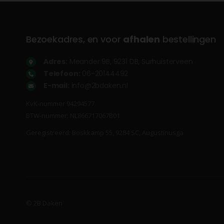
Bezoekadres, en voor
afhalen
bestellingen
Adres:
Meander 9B, 9231 DB, Surhuisterveen
Telefoon:
06-20144492
E-mail:
info@2bdaken.nl
KvK‐nummer 94294577
BTW‐nummer: NL866717067B01
Geregistreerd: Boskkamp 55, 9284 SC, Augustinusga
© 2B Daken