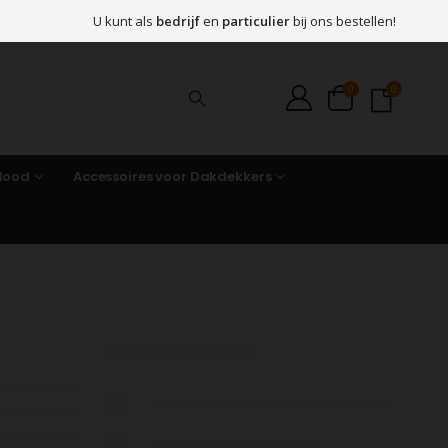
U kunt als
bedrijf
en
particulier
bij ons bestellen!
0
0
 lood
Accessoires voor Dakdekkers