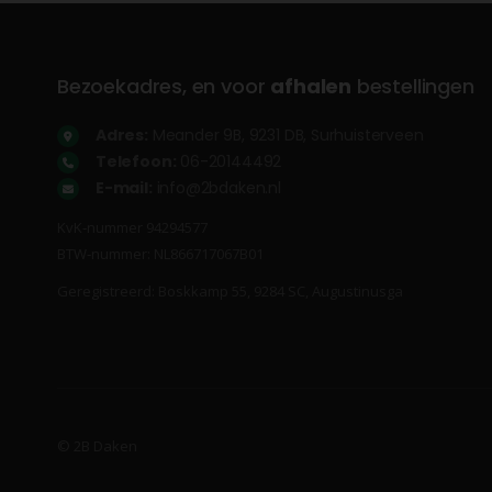
Bezoekadres, en voor
afhalen
bestellingen
Adres:
Meander 9B, 9231 DB, Surhuisterveen
Telefoon:
06-20144492
E-mail:
info@2bdaken.nl
KvK‐nummer 94294577
BTW‐nummer: NL866717067B01
Geregistreerd: Boskkamp 55, 9284 SC, Augustinusga
© 2B Daken