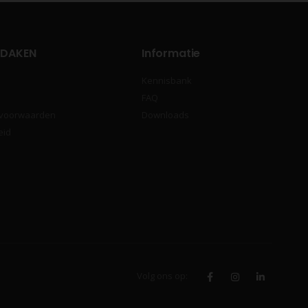
 DAKEN
Informatie
Kennisbank
FAQ
 voorwaarden
Downloads
eid
Volg ons op: