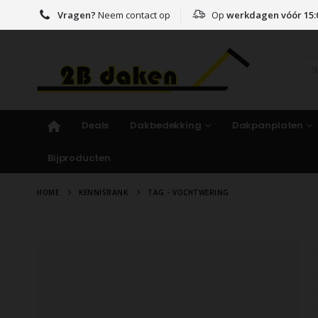
Vragen?
Neem contact op
Op
werkdagen vóór 15:
Deals
Dakbedekking
Dakpanplaten
Bijproducten
HOME
KENNISBANK
TAG -
VOCHTWERING