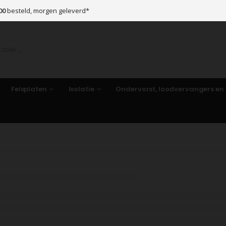
00
besteld, morgen geleverd*
Felsplaten
Isolatie
Ondervorst, loodvervangers en