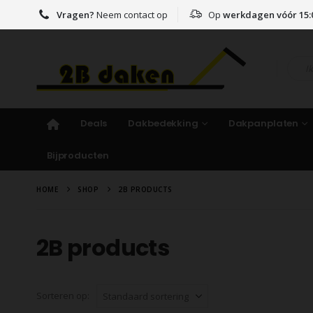
Vragen?
Neem contact op
Op
werkdagen vóór 15:
Deals
Dakbedekking
Dakpanplaten
Bijproducten
HOME
SHOP
2B PRODUCTS
2B products
Sorteren op: