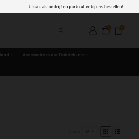
U kunt als
bedrijf
en
particulier
bij ons bestellen!
0
0
 lood
Accessoires voor Dakdekkers
Tonen: