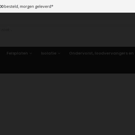
00
besteld, morgen geleverd*
Felsplaten
Isolatie
Ondervorst, loodvervangers en