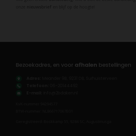
onze
nieuwsbrief
en blijf op de hoogte!
Bezoekadres, en voor
afhalen
bestellingen
Adres:
Meander 9B, 9231 DB, Surhuisterveen
Telefoon:
06-20144492
E-mail:
info@2bdaken.nl
KvK‐nummer 94294577
BTW‐nummer: NL866717067B01
Geregistreerd: Boskkamp 55, 9284 SC, Augustinusga