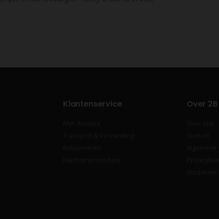
Klantenservice
Over 2B
Mijn Account
Over ons
Transport & Verzending
Contact
Retourneren
Algemene
Klachtenprocedure
Privacybel
Disclaimer