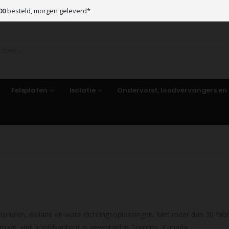
00
besteld, morgen geleverd*
Felsplaten
Isolatie
Ondervorst, loodvervangers en
ialen, isolatie en waterdichtingsoplossingen. Met meer dan 30 fabr
maat. Het hoofdkantoor is gevestigd in Toronto, Canada.