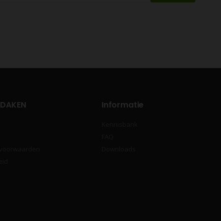
 DAKEN
Informatie
Kennisbank
FAQ
 voorwaarden
Downloads
eid