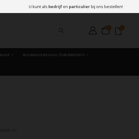
U kunt als
bedrijf
en
particulier
bij ons bestellen!
0
0
 lood
Accessoires voor Dakdekkers
ieken en