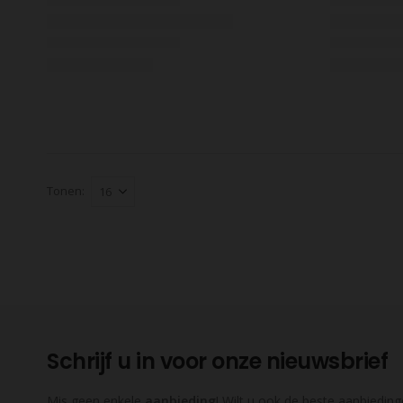
Tonen:
Schrijf u in voor onze nieuwsbrief
Mis geen enkele
aanbieding
! Wilt u ook de beste aanbieding