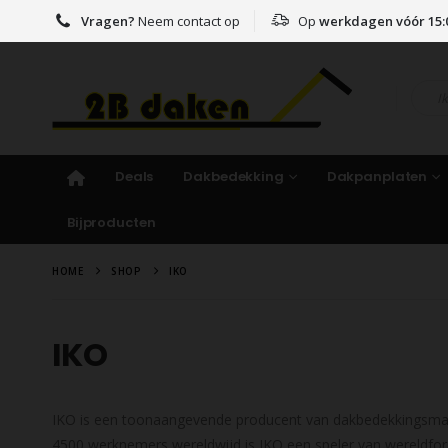
Vragen?
Neem contact op
Op
werkdagen vóór 15:
Deals
Dakbedekking
Dakpanplaten
Bijproducten
HOME
SHOP
IKO
IKO
IKO is een toonaangevende producent van dakbedekkingsmater
4500 werknemers wereldwijd is IKO een speler van wereldfor