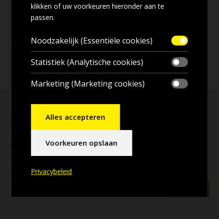
klikken of uw voorkeuren hieronder aan te
passen.
Noodzakelijk (Essentiële cookies)
Statistiek (Analytische cookies)
Marketing (Marketing cookies)
Alles accepteren
Schrijf u in voor onze nieuwsbrief
Voorkeuren opslaan
Mis geen enkele
aanbieding
! Wilt u ook de beste aanbiedingen
per e-mail ontvangen? Schrijf u dan nu in voor onze
nieuwsbrief
en blijf op de hoogte!
Privacybeleid