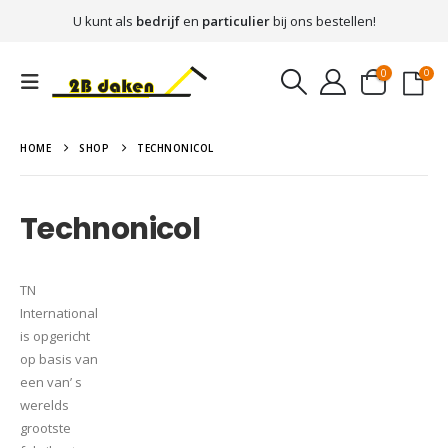
U kunt als
bedrijf
en
particulier
bij ons bestellen!
0
0
HOME
SHOP
TECHNONICOL
Technonicol
TN
International
is opgericht
op basis van
een van’ s
werelds
grootste