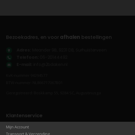
Bezoekadres, en voor
afhalen
bestellingen
Adres:
Meander 9B, 9231 DB, Surhuisterveen
Telefoon:
06-20144492
E-mail:
info@2bdaken.nl
KvK‐nummer 94294577
BTW‐nummer: NL866717067B01
Geregistreerd: Boskkamp 55, 9284 SC, Augustinusga
Klantenservice
Mijn Account
Transport & Verzending