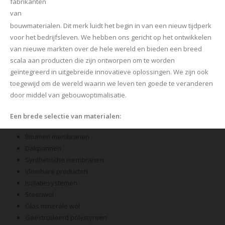
fabrikanten
van
bouwmaterialen. Dit merk luidt het begin in van een nieuw tijdperk
voor het bedrijfsleven. We hebben ons gericht op het ontwikkelen
van nieuwe markten over de hele wereld en bieden een breed
scala aan producten die zijn ontworpen om te worden
geïntegreerd in uitgebreide innovatieve oplossingen. We zijn ook
toegewijd om de wereld waarin we leven ten goede te veranderen
door middel van gebouwoptimalisatie.
Een brede selectie van materialen:
Bitumen membranen
Dakpannen
Synthetische membranen
Vloeibare producten
Isolatiesystemen
Steenwol
Glas minerale wol
Geëxtrudeerd polystyreen