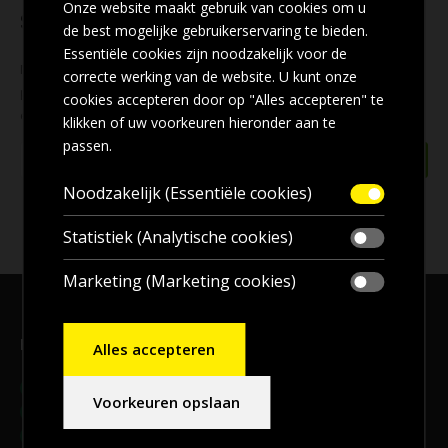
Onze website maakt gebruik van cookies om u
Schrijf u in voor onze nieuwsbrief
de best mogelijke gebruikerservaring te bieden.
Essentiële cookies zijn noodzakelijk voor de
Mis geen enkele
aanbieding
! Wilt u ook de beste aanbiedingen
correcte werking van de website. U kunt onze
per e-mail ontvangen? Schrijf u dan nu in voor onze
nieuwsbrief
cookies accepteren door op "Alles accepteren" te
en blijf op de hoogte!
klikken of uw voorkeuren hieronder aan te
passen.
Noodzakelijk (Essentiële cookies)
Statistiek (Analytische cookies)
Marketing (Marketing cookies)
Bezoekadres, en voor
afhalen
bestellingen
Alles accepteren
Adres:
Meander 9B, 9231 DB, Surhuisterveen
Voorkeuren opslaan
Telefoon:
06-20144492
E-mail:
info@2bdaken.nl