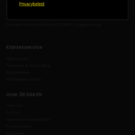
Privacybeleid
KvK‐nummer 94294577
BTW‐nummer: NL866717067B01
Geregistreerd: Boskkamp 55, 9284 SC, Augustinusga
Klantenservice
Mijn Account
Transport & Verzending
Retourneren
Klachtenprocedure
Over 2B DAKEN
Over ons
Contact
Algemene voorwaarden
Privacybeleid
Disclaimer