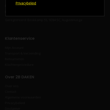
Privacybeleid
KvK‐nummer 94294577
BTW‐nummer: NL866717067B01
Geregistreerd: Boskkamp 55, 9284 SC, Augustinusga
Klantenservice
Mijn Account
Transport & Verzending
Retourneren
Klachtenprocedure
Over 2B DAKEN
Over ons
Contact
Algemene voorwaarden
Privacybeleid
Disclaimer