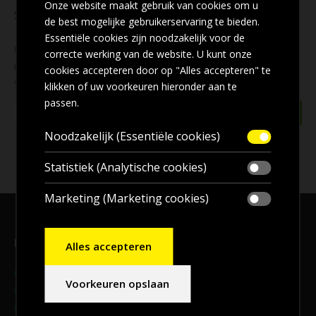
Onze website maakt gebruik van cookies om u
Schrijf u in voor onze nieuwsbrief
de best mogelijke gebruikerservaring te bieden.
Essentiële cookies zijn noodzakelijk voor de
Mis geen enkele
aanbieding
! Wilt u ook de beste aanbiedingen
correcte werking van de website. U kunt onze
per e-mail ontvangen? Schrijf u dan nu in voor onze
nieuwsbrief
cookies accepteren door op "Alles accepteren" te
en blijf op de hoogte!
klikken of uw voorkeuren hieronder aan te
passen.
Noodzakelijk (Essentiële cookies)
Statistiek (Analytische cookies)
Marketing (Marketing cookies)
Bezoekadres, en voor
afhalen
bestellingen
Alles accepteren
Adres:
Meander 9B, 9231 DB, Surhuisterveen
Voorkeuren opslaan
Telefoon:
06-20144492
E-mail:
info@2bdaken.nl