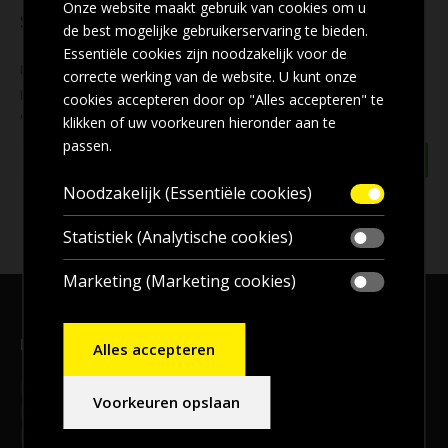
Onze website maakt gebruik van cookies om u
Schrijf u in voor onze nieuwsbrief
de best mogelijke gebruikerservaring te bieden.
Essentiële cookies zijn noodzakelijk voor de
Mis geen enkele
aanbieding
! Wilt u ook de beste aanbiedingen
correcte werking van de website. U kunt onze
per e-mail ontvangen? Schrijf u dan nu in voor onze
nieuwsbrief
cookies accepteren door op "Alles accepteren" te
en blijf op de hoogte!
klikken of uw voorkeuren hieronder aan te
passen.
Noodzakelijk (Essentiële cookies)
Statistiek (Analytische cookies)
Marketing (Marketing cookies)
Bezoekadres, en voor
afhalen
bestellingen
Alles accepteren
Adres:
Meander 9B, 9231 DB, Surhuisterveen
Voorkeuren opslaan
Telefoon:
06-20144492
E-mail:
info@2bdaken.nl