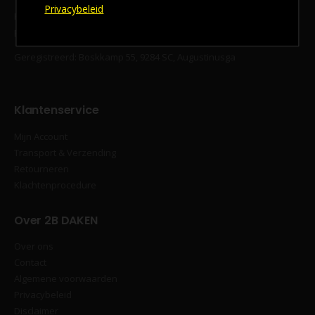
Privacybeleid
KvK‐nummer 94294577
BTW‐nummer: NL866717067B01
Geregistreerd: Boskkamp 55, 9284 SC, Augustinusga
Klantenservice
Mijn Account
Transport & Verzending
Retourneren
Klachtenprocedure
Over 2B DAKEN
Over ons
Contact
Algemene voorwaarden
Privacybeleid
Disclaimer