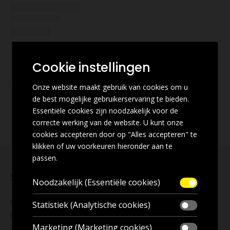
Cookie instellingen
Onze website maakt gebruik van cookies om u
de best mogelijke gebruikerservaring te bieden.
Essentiële cookies zijn noodzakelijk voor de
correcte werking van de website. U kunt onze
cookies accepteren door op "Alles accepteren" te
klikken of uw voorkeuren hieronder aan te
passen.
Schrijf u in voor onze nieuwsbrief
Noodzakelijk (Essentiële cookies)
Mis geen enkele
aanbieding
! Wilt u ook de beste aanbiedingen
Statistiek (Analytische cookies)
per e-mail ontvangen? Schrijf u dan nu in voor onze
nieuwsbrief
en blijf op de hoogte!
Marketing (Marketing cookies)