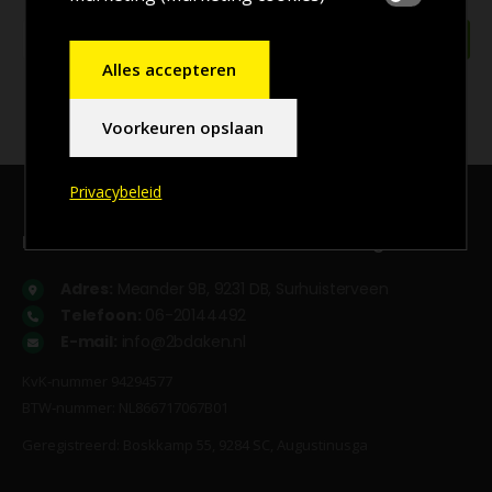
Alles accepteren
Voorkeuren opslaan
Privacybeleid
Bezoekadres, en voor
afhalen
bestellingen
Adres:
Meander 9B, 9231 DB, Surhuisterveen
Telefoon:
06-20144492
E-mail:
info@2bdaken.nl
KvK‐nummer 94294577
BTW‐nummer: NL866717067B01
Geregistreerd: Boskkamp 55, 9284 SC, Augustinusga