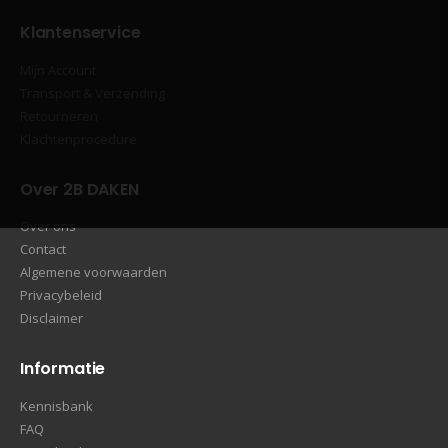
Klantenservice
Mijn Account
Transport & Verzending
Retourneren
Klachtenprocedure
Over 2B DAKEN
Over ons
Contact
Algemene voorwaarden
Privacybeleid
Disclaimer
Informatie
Kennisbank
FAQ