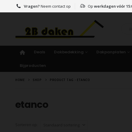
Vragen?
Neem contact op
Op
werkdagen vóór 15:
Deals
Dakbedekking
Dakpanplaten
Bijproducten
HOME
SHOP
PRODUCT TAG -
ETANCO
etanco
Sorteren op: