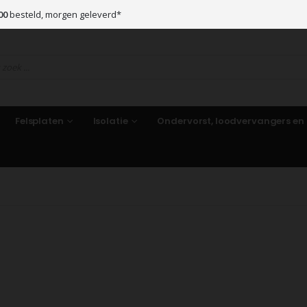
00
besteld, morgen geleverd*
Felsplaten
Isolatie
Ondervorst, loodvervangers en