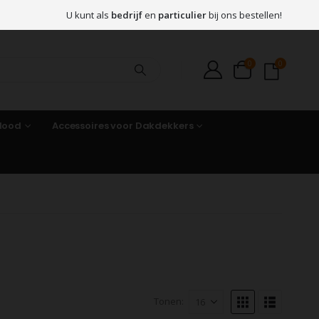
U kunt als
bedrijf
en
particulier
bij ons bestellen!
0
0
 lood
Accessoires voor Dakdekkers
Tonen: