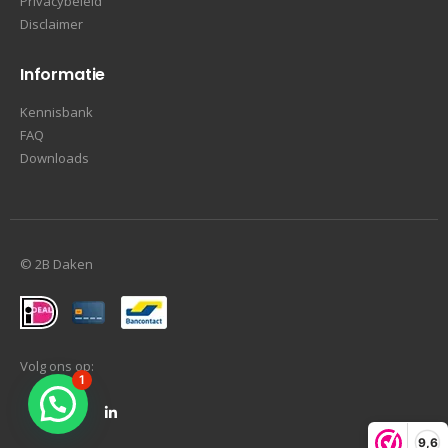
Privacybeleid
Disclaimer
Informatie
Kennisbank
FAQ
Downloads
© 2B Daken
Volg ons op:
1
9,6