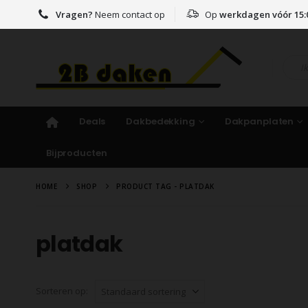
Vragen?
Neem contact op
Op
werkdagen vóór 15:
Deals
Dakbedekking
Dakpanplaten
Bijproducten
HOME
SHOP
PRODUCT TAG -
PLATDAK
platdak
Sorteren op: