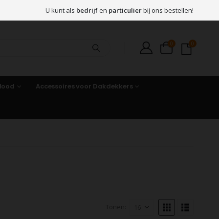
U kunt als
bedrijf
en
particulier
bij ons bestellen!
0
0
 lood
Accessoires voor Dakdekkers
Tonen: