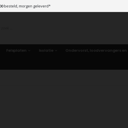
00
besteld, morgen geleverd*
Felsplaten
Isolatie
Ondervorst, loodvervangers en