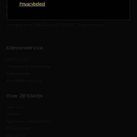
Privacybeleid
KvK‐nummer 94294577
BTW‐nummer: NL866717067B01
Geregistreerd: Boskkamp 55, 9284 SC, Augustinusga
Klantenservice
Mijn Account
Transport & Verzending
Retourneren
Klachtenprocedure
Over 2B DAKEN
Over ons
Contact
Algemene voorwaarden
Privacybeleid
Disclaimer