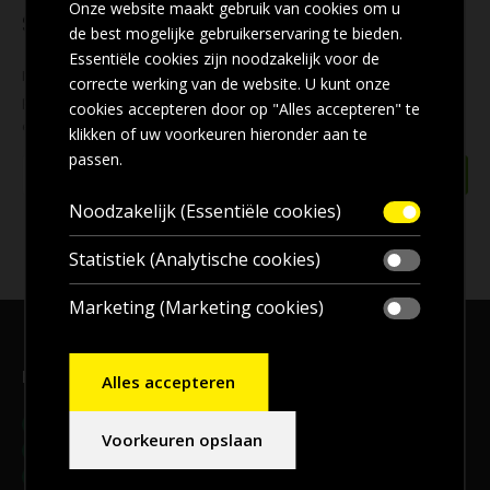
Onze website maakt gebruik van cookies om u
Schrijf u in voor onze nieuwsbrief
de best mogelijke gebruikerservaring te bieden.
Essentiële cookies zijn noodzakelijk voor de
Mis geen enkele
aanbieding
! Wilt u ook de beste aanbiedingen
correcte werking van de website. U kunt onze
per e-mail ontvangen? Schrijf u dan nu in voor onze
nieuwsbrief
cookies accepteren door op "Alles accepteren" te
en blijf op de hoogte!
klikken of uw voorkeuren hieronder aan te
passen.
Noodzakelijk (Essentiële cookies)
Statistiek (Analytische cookies)
Marketing (Marketing cookies)
Bezoekadres, en voor
afhalen
bestellingen
Alles accepteren
Adres:
Meander 9B, 9231 DB, Surhuisterveen
Voorkeuren opslaan
Telefoon:
06-20144492
E-mail:
info@2bdaken.nl