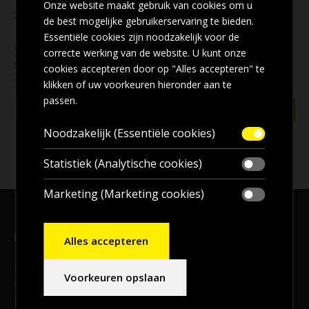
Onze website maakt gebruik van cookies om u
Schrijf u in voor onze nieuwsbrief
de best mogelijke gebruikerservaring te bieden.
Essentiële cookies zijn noodzakelijk voor de
Mis geen enkele
aanbieding
! Wilt u ook de beste aanbiedingen
correcte werking van de website. U kunt onze
per e-mail ontvangen? Schrijf u dan nu in voor onze
nieuwsbrief
cookies accepteren door op "Alles accepteren" te
en blijf op de hoogte!
klikken of uw voorkeuren hieronder aan te
passen.
Noodzakelijk (Essentiële cookies)
Statistiek (Analytische cookies)
Marketing (Marketing cookies)
Bezoekadres, en voor
afhalen
bestellingen
Alles accepteren
Adres:
Meander 9B, 9231 DB, Surhuisterveen
Voorkeuren opslaan
Telefoon:
06-20144492
E-mail:
info@2bdaken.nl