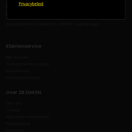
Privacybeleid
KvK‐nummer 94294577
BTW‐nummer: NL866717067B01
Geregistreerd: Boskkamp 55, 9284 SC, Augustinusga
Klantenservice
Mijn Account
Transport & Verzending
Retourneren
Klachtenprocedure
Over 2B DAKEN
Over ons
Contact
Algemene voorwaarden
Privacybeleid
Disclaimer