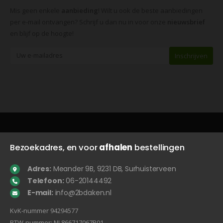
Mis geen enkele
aanbieding
! Wilt u ook de beste aanbiedingen
per e-mail ontvangen? Schrijf u dan nu in voor onze
nieuwsbrief
en blijf op de hoogte!
Bezoekadres, en voor
afhalen
bestellingen
Adres:
Meander 9B, 9231 DB, Surhuisterveen
Telefoon:
06-20144492
E-mail:
info@2bdaken.nl
KvK‐nummer 94294577
BTW‐nummer: NL866717067B01