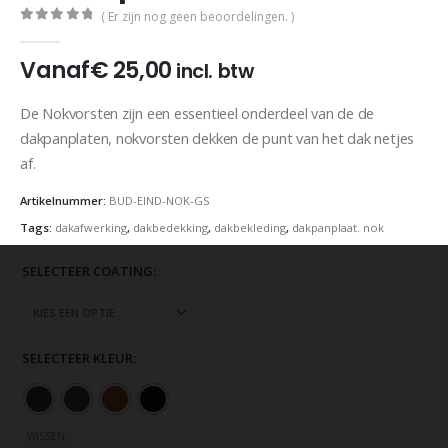
( Er zijn nog geen beoordelingen. )
0
out of 5
Vanaf
€
25,00
incl. btw
De Nokvorsten zijn een essentieel onderdeel van de de
dakpanplaten, nokvorsten dekken de punt van het dak netjes
af.
Artikelnummer:
BUD-EIND-NOK-GS
Tags:
dakafwerking
,
dakbedekking
,
dakbekleding
,
dakpanplaat. nok
SELECTEER COATING
SELECTEER KLEUR
WISSEN