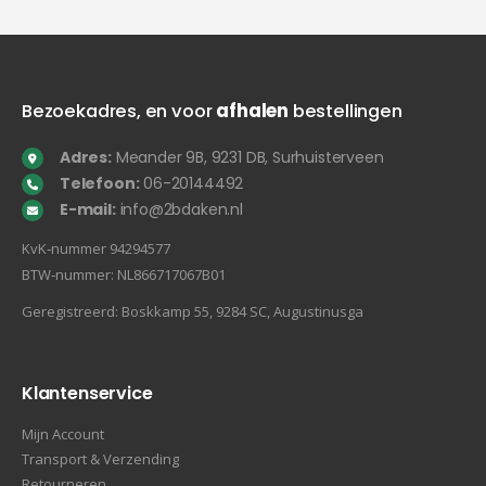
Bezoekadres, en voor
afhalen
bestellingen
Adres:
Meander 9B, 9231 DB, Surhuisterveen
Telefoon:
06-20144492
E-mail:
info@2bdaken.nl
KvK‐nummer 94294577
BTW‐nummer: NL866717067B01
Geregistreerd: Boskkamp 55, 9284 SC, Augustinusga
Klantenservice
Mijn Account
Transport & Verzending
Retourneren