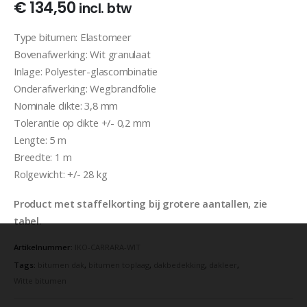
€
134,50
incl. btw
Type bitumen: Elastomeer
Bovenafwerking: Wit granulaat
Inlage: Polyester-glascombinatie
Onderafwerking: Wegbrandfolie
Nominale dikte: 3,8 mm
Tolerantie op dikte +/- 0,2 mm
Lengte: 5 m
Breedte: 1 m
Rolgewicht: +/- 28 kg
Product met staffelkorting bij grotere aantallen, zie
tabel.
Artikelnummer:
IKO-CARRARA-WIT
Tags:
bitumen dak
,
bitumen toplaag
,
dakbedekking
,
dakleer
,
Witte bitumen