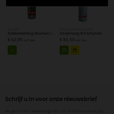
UITVERKOCHT
BITUMEN
BITUMEN
,
ONDERLAAG 460P60
B
Dakbedekking bitumen toplaag Technonicol 470K24 Crystal Black 5.0 m
Onderlaag IKO bitumen dakbedekking 460P60 (14 m²)
€
62,95
€
83,50
€
incl. btw
incl. btw
Schrijf u in voor onze nieuwsbrief
Mis geen enkele
aanbieding
! Wilt u ook de beste aanbiedingen