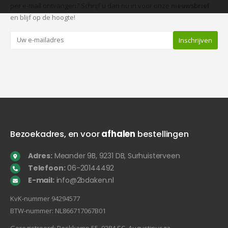
per e-mail ontvangen? Schrijf u dan nu in voor onze
nieuwsbrief
en blijf op de hoogte!
Bezoekadres, en voor
afhalen
bestellingen
Adres:
Meander 9B, 9231 DB, Surhuisterveen
Telefoon:
06-20144492
E-mail:
info@2bdaken.nl
KvK‐nummer 94294577
BTW‐nummer: NL866717067B01
Geregistreerd: Boskkamp 55, 9284 SC, Augustinusga