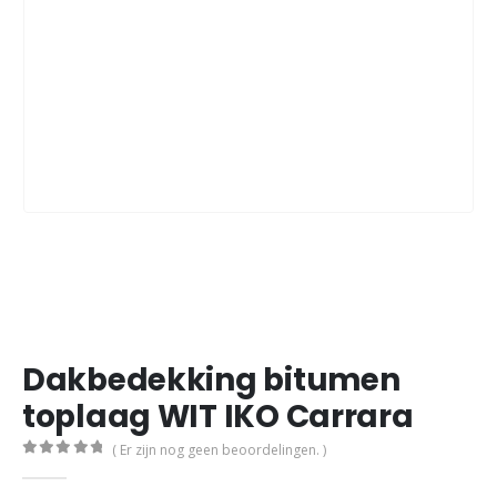
Dakbedekking bitumen
toplaag WIT IKO Carrara
( Er zijn nog geen beoordelingen. )
0
out of 5