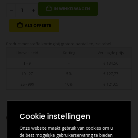
IN WINKELWAGEN
ALS OFFERTE
Product met staffelkorting bij grotere aantallen, zie tabel.
Hoeveelheid
Korting
Verlaagde prijs
1 - 9
-
€
134,50
10 - 27
5%
€
127,77
28 - 999
10%
€
121,05
Cookie instellingen
Onze website maakt gebruik van cookies om u
de best mogelijke gebruikerservaring te bieden.