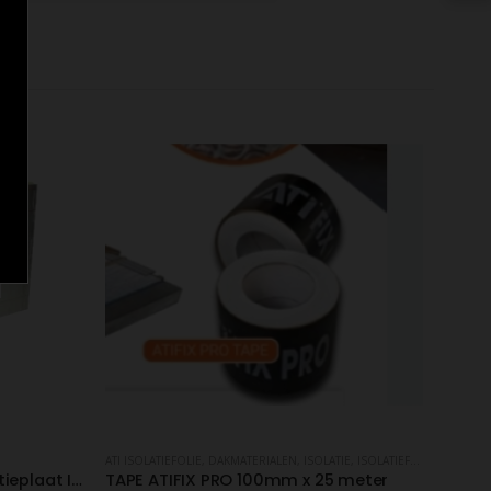
ATI ISOLATIEFOLIE
,
DAKMATERIALEN
,
ISOLATIE
,
ISOLATIEFOLIE
,
TAPE
Alleen op aanvraag: PIR isolatieplaat IKO 100mm (1200×600)
TAPE ATIFIX PRO 100mm x 25 meter