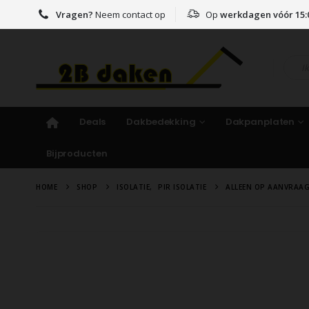
Vragen?
Neem contact op
Op
werkdagen vóór 15:
Deals
Dakbedekking
Dakpanplaten
Bijproducten
HOME
SHOP
ISOLATIE
,
PIR ISOLATIE
ALLEEN OP AANVRAAG: