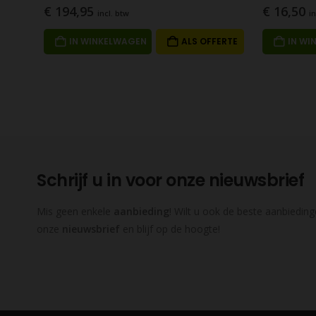
€
194,95
€
16,50
incl. btw
in
IN WINKELWAGEN
ALS OFFERTE
IN WI
Schrijf u in voor onze nieuwsbrief
Mis geen enkele
aanbieding
! Wilt u ook de beste aanbieding
onze
nieuwsbrief
en blijf op de hoogte!