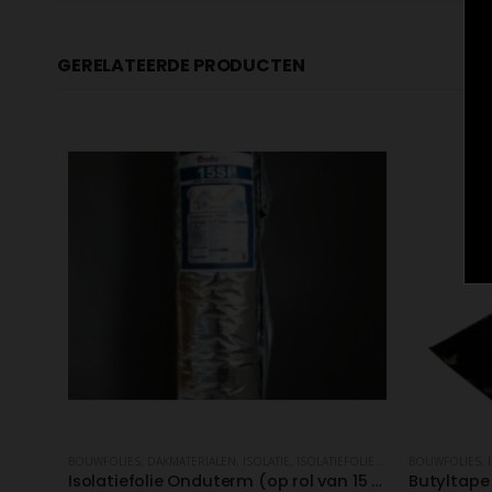
GERELATEERDE PRODUCTEN
BOUWFOLIES
,
DAKMATERIALEN
,
ISOLATIE
,
ISOLATIEFOLIE
,
VERSCHILLENDE BO
BOUWFOLIES
,
Isolatiefolie Onduterm (op rol van 15 m2).