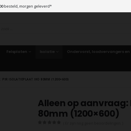
00
besteld, morgen geleverd*
Felsplaten
Isolatie
Ondervorst, loodvervangers en
 PIR ISOLATIEPLAAT IKO 80MM (1200×600)
Alleen op aanvraag: P
80mm (1200×600)
( Er zijn nog geen beoordelingen. )
0
out of 5