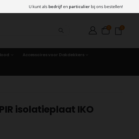
U kunt als
bedrijf
en
particulier
bij ons bestellen!
0
0
 lood
Accessoires voor Dakdekkers
IR isolatieplaat IKO