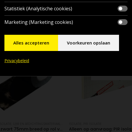
Statistiek (Analytische cookies)
Marketing (Marketing cookies)
Alles accepteren
Voorkeuren opslaan
Privacybeleid
UITVERKOCHT
UW-FOLIES
ISOLATIE
,
LIJM EN AFDICHTINGSMATERIAAL
,
PIR ISOLATIE
ISOLATIE
,
,
TAPE
PIR ISOLATIE
Butyltape zwart 75mm breed op rol van 10 meter (0.6mm dik)