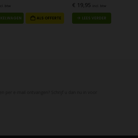
€
19,95
cl. btw
incl. btw
NKELWAGEN
ALS OFFERTE
LEES VERDER
en per e-mail ontvangen? Schrijf u dan nu in voor