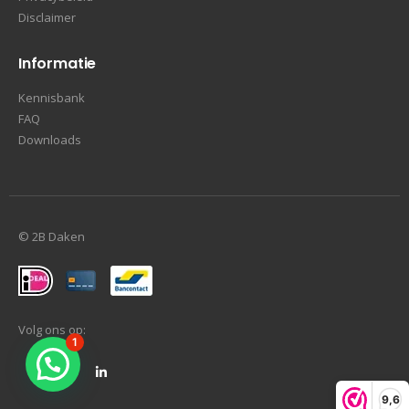
Disclaimer
Informatie
Kennisbank
FAQ
Downloads
© 2B Daken
Volg ons op:
1
9,6