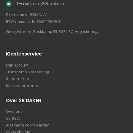
E-mail:
info@2bdaken.nl
KvK‐nummer 94294577
BTW‐nummer: NL866717067B01
Geregistreerd: Boskkamp 55, 9284 SC, Augustinusga
Klantenservice
Mijn Account
Transport & Verzending
Retourneren
Klachtenprocedure
Over 2B DAKEN
Over ons
Contact
Algemene voorwaarden
Privacybeleid