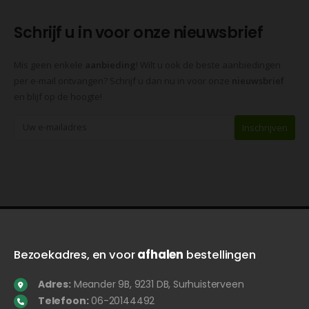
Schrijf u in voor onze nieuwsbrief
Mis geen enkele
aanbieding
! Wilt u ook de beste aanbiedingen
per e-mail ontvangen? Schrijf u dan nu in voor onze
nieuwsbrief
en blijf op de hoogte!
Bezoekadres, en voor
afhalen
bestellingen
Adres:
Meander 9B, 9231 DB, Surhuisterveen
Telefoon:
06-20144492