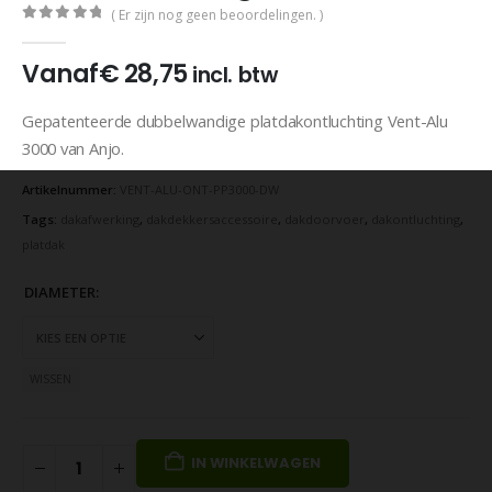
( Er zijn nog geen beoordelingen. )
0
out of 5
Vanaf
€
28,75
incl. btw
Gepatenteerde dubbelwandige platdakontluchting Vent-Alu
3000 van Anjo.
Artikelnummer:
VENT-ALU-ONT-PP3000-DW
Tags:
dakafwerking
,
dakdekkersaccessoire
,
dakdoorvoer
,
dakontluchting
,
platdak
DIAMETER
WISSEN
IN WINKELWAGEN