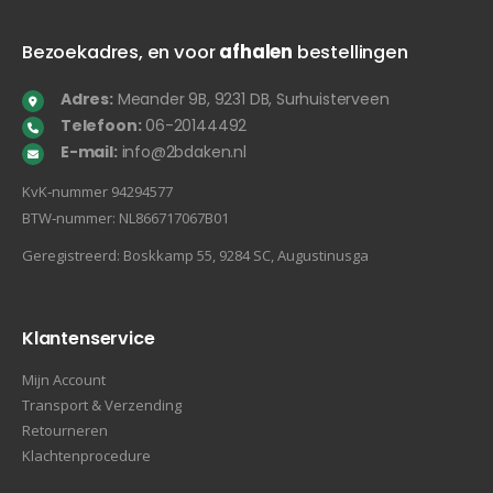
Bezoekadres, en voor
afhalen
bestellingen
Adres:
Meander 9B, 9231 DB, Surhuisterveen
Telefoon:
06-20144492
E-mail:
info@2bdaken.nl
KvK‐nummer 94294577
BTW‐nummer: NL866717067B01
Geregistreerd: Boskkamp 55, 9284 SC, Augustinusga
Klantenservice
Mijn Account
Transport & Verzending
Retourneren
Klachtenprocedure