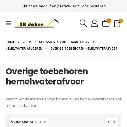
U kunt als
bedrijf
en
particulier
bij ons bestellen!
0
0
HOME
SHOP
ACCESSOIRES VOOR DAKDEKKERS
HEMELWATER AFVOEREN
OVERIGE TOEBEHOREN HEMELWATERAFVOER
Overige toebehoren
hemelwaterafvoer
Verschillende materialen ten behoeve van hemelwaterafvoeren of
reparatie daarvan.