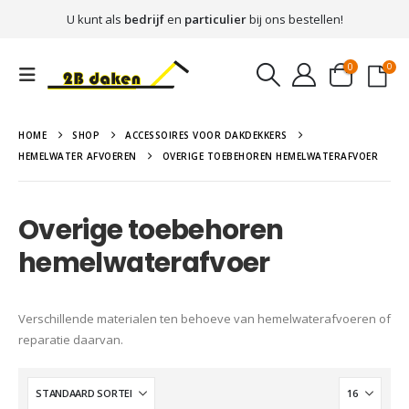
U kunt als
bedrijf
en
particulier
bij ons bestellen!
0
0
HOME
SHOP
ACCESSOIRES VOOR DAKDEKKERS
HEMELWATER AFVOEREN
OVERIGE TOEBEHOREN HEMELWATERAFVOER
Overige toebehoren
hemelwaterafvoer
Verschillende materialen ten behoeve van hemelwaterafvoeren of
reparatie daarvan.