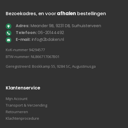
Bezoekadres, en voor
afhalen
bestellingen
Adres:
Meander 9B, 9231 DB, Surhuisterveen
Telefoon:
06-20144492
E-mail:
info@2bdaken.nl
KvK‐nummer 94294577
BTW‐nummer: NL866717067B01
Geregistreerd: Boskkamp 55, 9284 SC, Augustinusga
Klantenservice
Mijn Account
Transport & Verzending
Retourneren
Klachtenprocedure