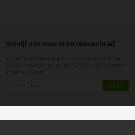
Schrijf u in voor onze nieuwsbrief
Mis geen enkele
aanbieding
! Wilt u ook de beste aanbiedingen
per e-mail ontvangen? Schrijf u dan nu in voor onze
nieuwsbrief
en blijf op de hoogte!