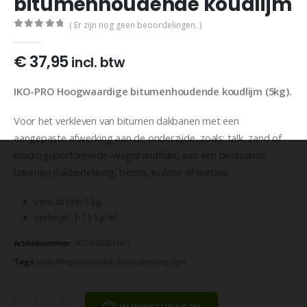
bitumenhoudende koudlijm
( Er zijn nog geen beoordelingen. )
0
out of 5
€
37,95
incl. btw
IKO-PRO Hoogwaardige bitumenhoudende koudlijm (5kg).
Voor het verkleven van bitumen dakbanen met een
aangepaste afwerking aan de onderzijde, zoals: talk, zand of
macrogeperforeerde-wegbrandfolie, aan een bestaande
bitumen dakbedekking, beton, isolatie of metaal.
inhoud blik: 5 kg
verbruik: 1-1,5 kg/m²
Artikelnummer:
IKO-KOUDLM-1
Tags:
afdichtingsmateriaal
,
dakbedekking
,
lijm