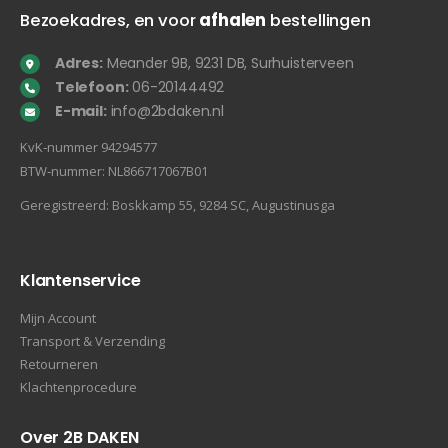
Bezoekadres, en voor
afhalen
bestellingen
Adres:
Meander 9B, 9231 DB, Surhuisterveen
Telefoon:
06-20144492
E-mail:
info@2bdaken.nl
KvK‐nummer 94294577
BTW‐nummer: NL866717067B01
Geregistreerd: Boskkamp 55, 9284 SC, Augustinusga
Klantenservice
Mijn Account
Transport & Verzending
Retourneren
Klachtenprocedure
Over 2B DAKEN