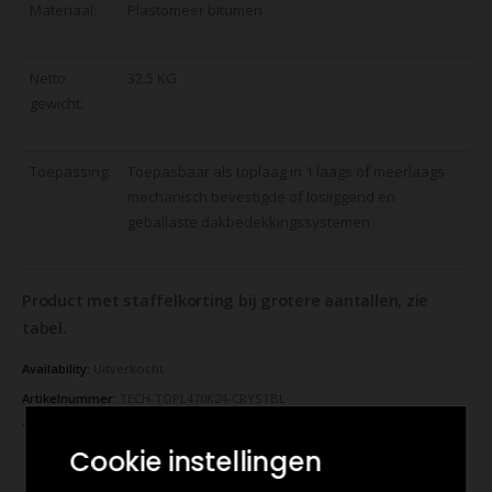
Materiaal:
Plastomeer bitumen
Netto
32.5 KG
gewicht:
Toepassing:
Toepasbaar als toplaag in 1 laags of meerlaags
mechanisch bevestigde of losliggend en
geballaste dakbedekkingssystemen
Product met staffelkorting bij grotere aantallen, zie
tabel.
Availability:
Uitverkocht
Artikelnummer:
TECH-TOPL470K24-CRYSTBL
Tags:
bitumen dak
,
bitumen toplaag
,
dakbedekking
,
dakleer
Cookie instellingen