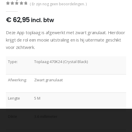
( Er zijn nog geen beoordelingen. )
0
out of 5
€
62,95
incl. btw
Deze App toplaag is afgewerkt met zwart granulaat. Hierdoor
krijgt de rol een mooie uitstraling en is hij uitermate geschikt
voor zichtwerk.
Type:
Toplaag 470K24 (Crystal Black)
Afwerking:
Zwart granulaat
Lengte
5 M
Dikte
3.6 millimeter