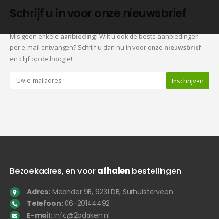
Schrijf u in voor onze nieuwsbrief
Mis geen enkele
aanbieding
! Wilt u ook de beste aanbiedingen
per e-mail ontvangen? Schrijf u dan nu in voor onze
nieuwsbrief
en blijf op de hoogte!
Bezoekadres, en voor
afhalen
bestellingen
Adres:
Meander 9B, 9231 DB, Surhuisterveen
Telefoon:
06-20144492
E-mail:
info@2bdaken.nl